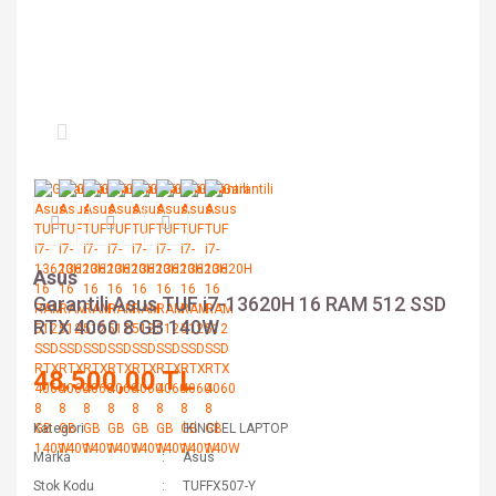
Asus
Garantili Asus TUF i7-13620H 16 RAM 512 SSD
RTX 4060 8 GB 140W
48.500,00 TL
Kategori
İKİNCİ EL LAPTOP
Marka
Asus
Stok Kodu
TUFFX507-Y