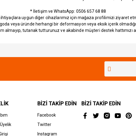
* İletişim ve WhatsApp: 0506 657 68 88
e ihtiyaçlara uygun diğer cihazlarımız için mağaza profilimizi ziyaret e
rgoda veya üründe herhangi bir deformasyon veya eksik içerik olmadığı
im almayıp, tutanak tutturunuz ve akabinde müşteri destek hattımızı ara
Bu ürüne ilk yorumu siz yapın!
Yorum Yaz
LİK
BİZİ TAKİP EDİN
BİZİ TAKİP EDİN
abım
Facebook
Üyelik
Twitter
irişi
Instagram