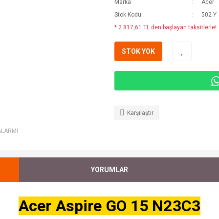
Marka
Acer
Stok Kodu
502 Y
* 2.817,61 TL den başlayan taksitlerle!
STOK YOK
Karşılaştır
ALARMI
YORUMLAR
Acer Aspire GO 15 N23C3