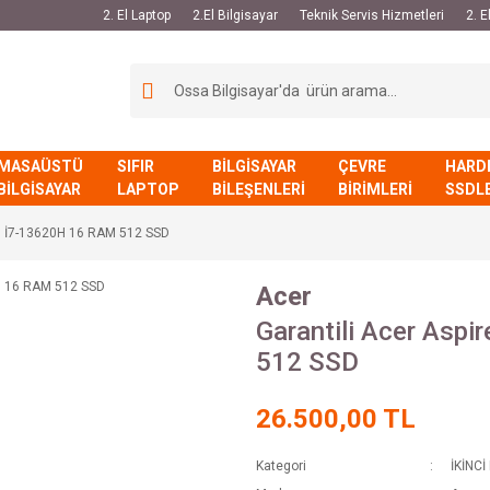
2. El Laptop
2.El Bilgisayar
Teknik Servis Hizmetleri
2. 
MASAÜSTÜ
SIFIR
BİLGİSAYAR
ÇEVRE
HARD
BİLGİSAYAR
LAPTOP
BİLEŞENLERİ
BİRİMLERİ
SSDL
15 İ7-13620H 16 RAM 512 SSD
Acer
Garantili Acer Asp
512 SSD
26.500,00 TL
Kategori
İKİNCİ