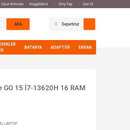
El Oyun Konsolu
Hoşgeldiniz
Giriş Yap
Üye Ol
ARA
Sepetiniz
DİSKLER
BATARYA
ADAPTÖR
EKRAN
ER
ire GO 15 İ7-13620H 16 RAM
 EL LAPTOP