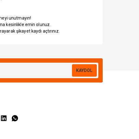
tmeyi unutmayın!
na kesinlikle emin olunuz.
yarak şikayet kaydı açtırınız.
KAYDOL