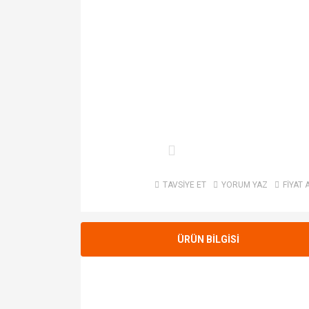
TAVSİYE ET
YORUM YAZ
FİYAT 
ÜRÜN BİLGİSİ