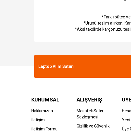
*Farklı bütçe v
*Ürünü teslim alırken, Ka
*Aksi takdirde kargonuzu tesl
Laptop Alım Satım
KURUMSAL
ALIŞVERİŞ
ÜYE
Hakkımızda
Mesafeli Satış
Hes
Sözleşmesi
İletişim
Yeni 
Gizlilik ve Güvenlik
İletişim Formu
Üye G