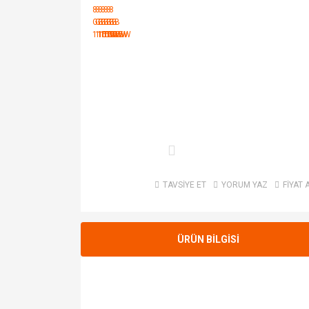
TAVSİYE ET
YORUM YAZ
FİYAT 
ÜRÜN BİLGİSİ