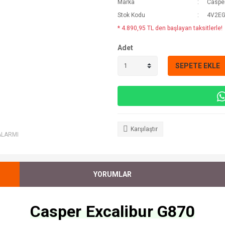
Marka
Caspe
Stok Kodu
4V2E
* 4.890,95 TL den başlayan taksitlerle!
Adet
SEPETE EKLE
Karşılaştır
ALARMI
YORUMLAR
Casper Excalibur G870