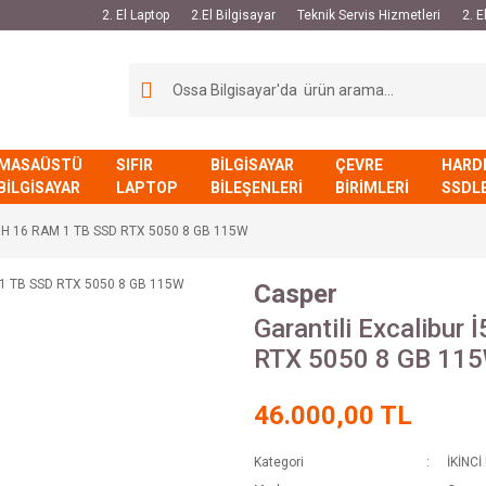
2. El Laptop
2.El Bilgisayar
Teknik Servis Hizmetleri
2. 
MASAÜSTÜ
SIFIR
BİLGİSAYAR
ÇEVRE
HARD
BİLGİSAYAR
LAPTOP
BİLEŞENLERİ
BİRİMLERİ
SSDL
420H 16 RAM 1 TB SSD RTX 5050 8 GB 115W
Casper
Garantili Excalibu
RTX 5050 8 GB 11
46.000,00 TL
Kategori
İKİNCİ