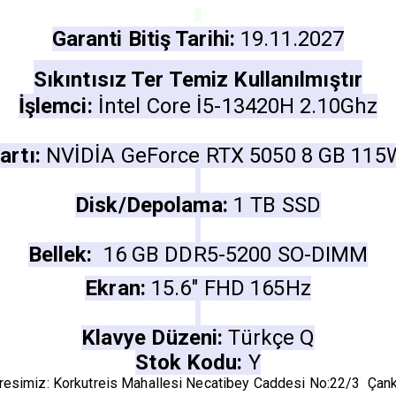
Garanti Bitiş Tarihi:
19.11.2027
Sıkıntısız Ter Temiz Kullanılmıştır
İşlemci:
İntel Core İ5-13420H 2.10Ghz
artı:
NVİDİA GeForce RTX 5050 8 GB 115
Disk/Depolama:
1 TB SSD
Bellek:
16 GB DDR5-5200
SO-DIMM
Ekran:
15.6" FHD 165Hz
Klavye Düzeni:
Türkçe Q
Stok Kodu:
Y
esimiz: Korkutreis Mahallesi Necatibey Caddesi No:22/3 Çan