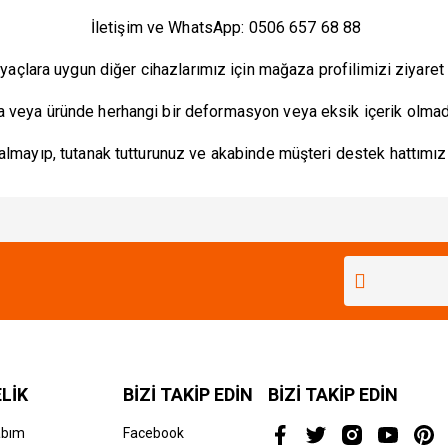
İletişim ve WhatsApp: 0506 657 68 88
tiyaçlara uygun diğer cihazlarımız için mağaza profilimizi ziyare
a veya üründe herhangi bir deformasyon veya eksik içerik olmad
lmayıp, tutanak tutturunuz ve akabinde müşteri destek hattımızı 
Bu ürüne ilk yorumu siz yapın!
Yorum Yaz
LİK
BİZİ TAKİP EDİN
BİZİ TAKİP EDİN
abım
Facebook