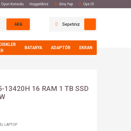
El Oyun Konsolu
Hoşgeldiniz
Giriş Yap
Üye Ol
ARA
Sepetiniz
DİSKLER
BATARYA
ADAPTÖR
EKRAN
ER
r İ5-13420H 16 RAM 1 TB SSD
5W
 EL LAPTOP