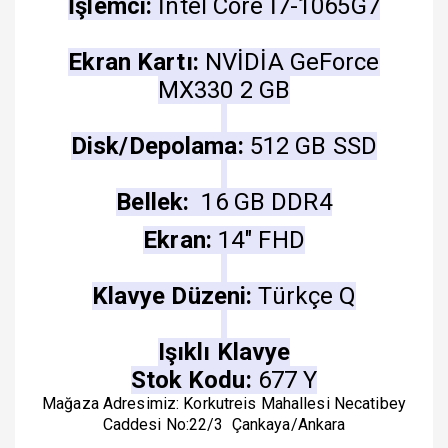
İşlemci:
İntel Core İ7-1065G7
Ekran Kartı:
NVİDİA GeForce
MX330 2 GB
Disk/Depolama:
512 GB SSD
Bellek:
16 GB DDR4
Ekran:
14" FHD
Klavye Düzeni:
Türkçe Q
Işıklı Klavye
Stok Kodu:
677 Y
Mağaza Adresimiz: Korkutreis Mahallesi Necatibey
Caddesi No:22/3 Çankaya/Ankara