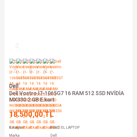
Dell
Dell Vostro İ7-1065G7 16 RAM 512 SSD NVİDİA
MX330 2 GB E.kart
18.500,00 TL
Kategori
İKİNCİ EL LAPTOP
Marka
Dell