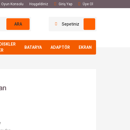
El Oyun Konsolu
Hoşgeldiniz
Giriş Yap
Üye Ol
ARA
Sepetiniz
DİSKLER
BATARYA
ADAPTÖR
EKRAN
ER
an
r