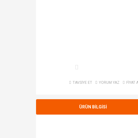
TAVSİYE ET
YORUM YAZ
FİYAT 
ÜRÜN BİLGİSİ