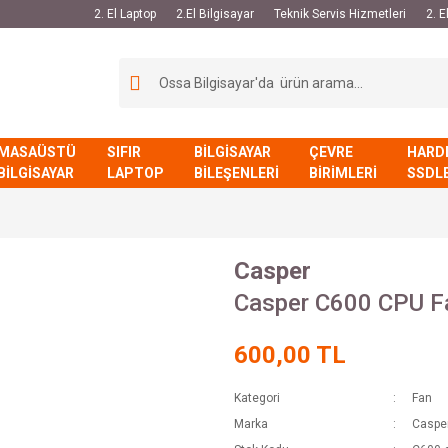
2. El Laptop
2.El Bilgisayar
Teknik Servis Hizmetleri
2. 
MASAÜSTÜ
SIFIR
BİLGİSAYAR
ÇEVRE
HARD
BİLGİSAYAR
LAPTOP
BİLEŞENLERİ
BİRİMLERİ
SSDL
Casper
Casper C600 CPU F
600,00 TL
Kategori
Fan
Marka
Caspe