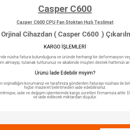
Casper C600
Casper C600 CPU Fan
Stoktan Hızlı Teslimat
 Orjinal Cihazdan ( Casper C600
) Çıkarıl
KARGO İŞLEMLERİ
ünde nüsha fatura bulunduğuna ve üründe herhangi bir deformasyon veya 
im almayıp, tutanak tutturunuz ve akabinde müşteri destek hattımızı aray
Ürünü İade Edebilir miyim?
 orijinalliğini korumanız ve tarafınıza gönderilen faturayı nüshası ile b
hiçbir mazeret belirtmeden iade edebilirsiniz.
lmişse, iade ve değişim işlemlerinde kargo ücretleri firmamıza aittir. Di
ve iade edilecek miktardan düşülür.
Bu ürüne ilk yorumu siz yapın!