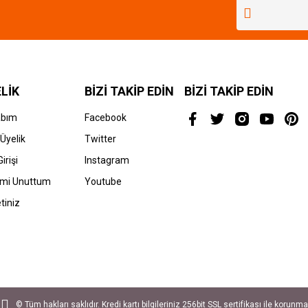
Yorum Yaz
LİK
BİZİ TAKİP EDİN
BİZİ TAKİP EDİN
abım
Facebook
Üyelik
Twitter
irişi
Instagram
emi Unuttum
Youtube
tiniz
© Tüm hakları saklıdır. Kredi kartı bilgileriniz 256bit SSL sertifikası ile korunma