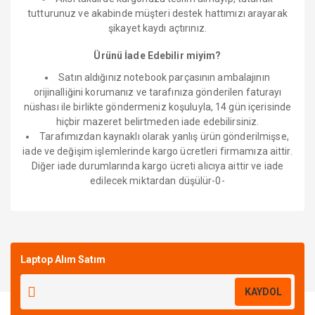
tutturunuz ve akabinde müşteri destek hattımızı arayarak
şikayet kaydı açtırınız.
Ürünü İade Edebilir miyim?
Satın aldığınız notebook parçasının ambalajının
orijinalliğini korumanız ve tarafınıza gönderilen faturayı
nüshası ile birlikte göndermeniz koşuluyla, 14 gün içerisinde
hiçbir mazeret belirtmeden iade edebilirsiniz.
Tarafımızdan kaynaklı olarak yanlış ürün gönderilmişse,
iade ve değişim işlemlerinde kargo ücretleri firmamıza aittir.
Diğer iade durumlarında kargo ücreti alıcıya aittir ve iade
edilecek miktardan düşülür-0-
Bu ürüne ilk yorumu siz yapın!
Laptop Alım Satım
Yorum Yaz
KAYDOL