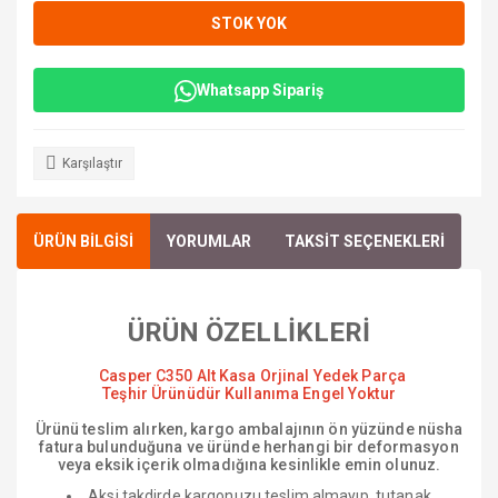
STOK YOK
Whatsapp Sipariş
Karşılaştır
ÜRÜN BİLGİSİ
YORUMLAR
TAKSİT SEÇENEKLERİ
ÜRÜN ÖZELLİKLERİ
Casper C350 Alt Kasa Orjinal Yedek Parça
Teşhir Ürünüdür Kullanıma Engel Yoktur
Ürünü teslim alırken, kargo ambalajının ön yüzünde nüsha
fatura bulunduğuna ve üründe herhangi bir deformasyon
veya eksik içerik olmadığına kesinlikle emin olunuz.
Aksi takdirde kargonuzu teslim almayıp, tutanak