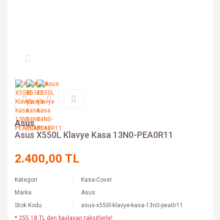
Asus
Asus X550L Klavye Kasa 13N0-PEA0R11
2.400,00 TL
Kategori
Kasa-Cover
Marka
Asus
Stok Kodu
asus-x550l-klavye-kasa-13n0-pea0r11
* 255,18 TL den başlayan taksitlerle!