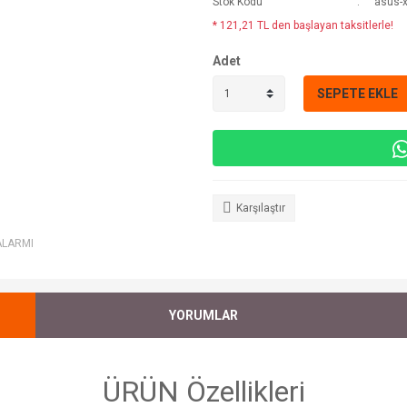
Stok Kodu
asus-x
* 121,21 TL den başlayan taksitlerle!
Adet
SEPETE EKLE
Karşılaştır
ALARMI
YORUMLAR
ÜRÜN Özellikleri