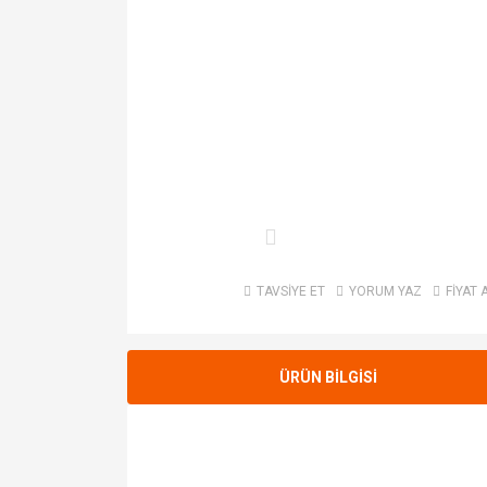
TAVSİYE ET
YORUM YAZ
FİYAT 
ÜRÜN BİLGİSİ