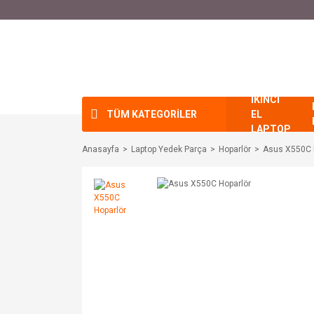
İKİNCİ
TÜM KATEGORİLER
EL
LAPTOP
Anasayfa
Laptop Yedek Parça
Hoparlör
Asus X550C 