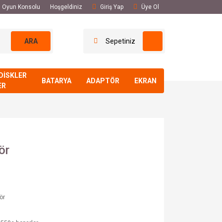
El Oyun Konsolu
Hoşgeldiniz
Giriş Yap
Üye Ol
ARA
Sepetiniz
DİSKLER
BATARYA
ADAPTÖR
EKRAN
ER
ör
ör