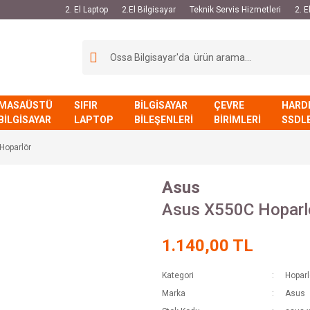
2. El Laptop
2.El Bilgisayar
Teknik Servis Hizmetleri
2. 
MASAÜSTÜ
SIFIR
BİLGİSAYAR
ÇEVRE
HARD
BİLGİSAYAR
LAPTOP
BİLEŞENLERİ
BİRİMLERİ
SSDL
Hoparlör
Asus
Asus X550C Hoparl
1.140,00 TL
Kategori
Hoparl
Marka
Asus