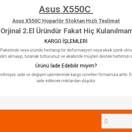
Asus X550C
Asus X550C Hoparlör Stoktan Hızlı Teslimat
 Orjinal 2.El Üründür Fakat Hiç Kulanılmam
KARGO İŞLEMLERİ
 Paketinde veya üründe herhangi bir deformasyon veya eksik içerik olma
lim almayıp, tutanak tutturunuz ve akabinde müşteri destek hattımızı ar
Ürünü İade Edebilir miyim?
lmişse, iade ve değişim işlemlerinde kargo ücretleri firmamıza aittir. Di
iade edilecek miktardan düşülür
Bu ürüne ilk yorumu siz yapın!
Yorum Yaz