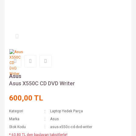
Asus
Asus X550C CD DVD Writer
600,00 TL
Kategori
Laptop Yedek Parça
Marka
Asus
Stok Kodu
asus-x550c-cd-dvd-writer
* 63,80 TL den başlayan taksitlerle!