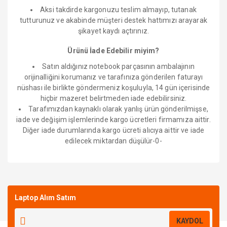
Aksi takdirde kargonuzu teslim almayıp, tutanak
tutturunuz ve akabinde müşteri destek hattımızı arayarak
şikayet kaydı açtırınız.
Ürünü İade Edebilir miyim?
Satın aldığınız notebook parçasının ambalajının
orijinalliğini korumanız ve tarafınıza gönderilen faturayı
nüshası ile birlikte göndermeniz koşuluyla, 14 gün içerisinde
hiçbir mazeret belirtmeden iade edebilirsiniz.
Tarafımızdan kaynaklı olarak yanlış ürün gönderilmişse,
iade ve değişim işlemlerinde kargo ücretleri firmamıza aittir.
Diğer iade durumlarında kargo ücreti alıcıya aittir ve iade
edilecek miktardan düşülür-0-
Bu ürüne ilk yorumu siz yapın!
Laptop Alım Satım
Yorum Yaz
KAYDOL