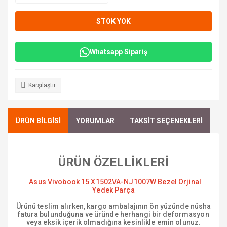
STOK YOK
Whatsapp Sipariş
Karşılaştır
ÜRÜN BİLGİSİ
YORUMLAR
TAKSİT SEÇENEKLERİ
ÜRÜN ÖZELLİKLERİ
Asus Vivobook 15 X1502VA-NJ1007W Bezel Orjinal
Yedek Parça
Ürünü teslim alırken, kargo ambalajının ön yüzünde nüsha
fatura bulunduğuna ve üründe herhangi bir deformasyon
veya eksik içerik olmadığına kesinlikle emin olunuz.