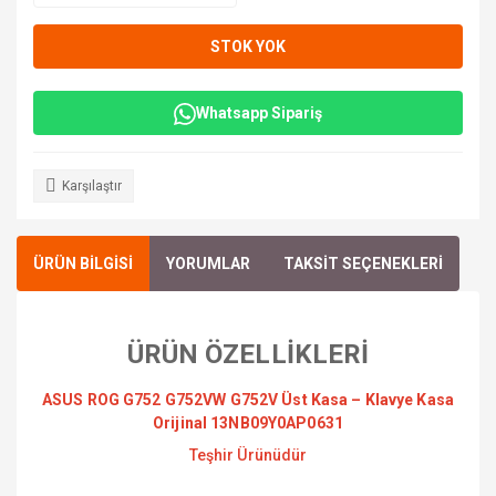
STOK YOK
Whatsapp Sipariş
Karşılaştır
ÜRÜN BİLGİSİ
YORUMLAR
TAKSİT SEÇENEKLERİ
ÜRÜN ÖZELLİKLERİ
ASUS ROG G752 G752VW G752V Üst Kasa – Klavye Kasa
Orijinal 13NB09Y0AP0631
Teşhir Ürünüdür