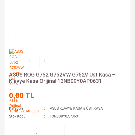
ASUS ROG G752 G752VW G752V Üst Kasa –
Klavye Kasa Orijinal 13NB09Y0AP0631
0,00 TL
Kategori
ASUS KLAVYE KASA & ÜST KASA
Stok Kodu
13NB09Y0AP0631