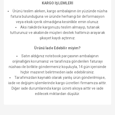
KARGO İŞLEMLERİ
Ürünü teslim alırken, kargo ambalajının ön yüzünde nüsha
fatura bulunduğuna ve üründe herhangi bir deformasyon
veya eksik içerik olmadığına kesinlikle emin olunuz.
Aksi takdirde kargonuzu teslim almayıp, tutanak
tutturunuz ve akabinde müşteri destek hattımızı arayarak
şikayet kaydı açtırınız.
Ürünü İade Edebilir miyim?
Satın aldığınız notebook parçasının ambalajının
orijinalliğini korumanız ve tarafınıza gönderilen faturayı
nüshası ile birlikte göndermeniz koşuluyla, 14 gün içerisinde
hiçbir mazeret belirtmeden iade edebilirsiniz.
Tarafımızdan kaynaklı olarak yanlış ürün gönderilmişse,
iade ve değişim işlemlerinde kargo ücretleri firmamıza aittir.
Diğer iade durumlarında kargo ücreti alıcıya aittir ve iade
edilecek miktardan düşülür.
Bu ürüne ilk yorumu siz yapın!