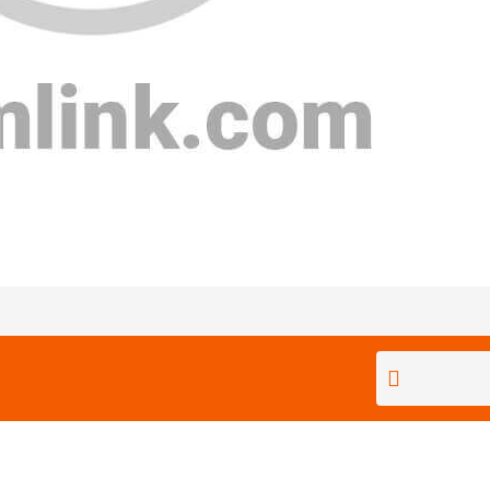
Bu ürüne ilk yorumu siz yapın!
Yorum Yaz