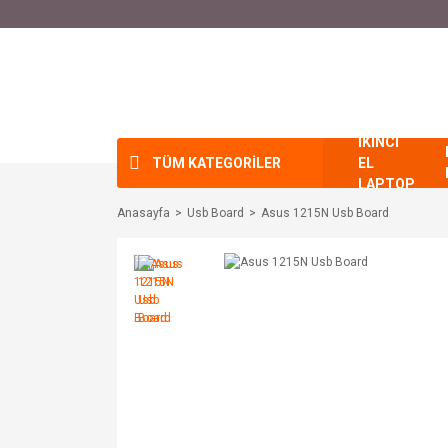
İKİNCİ
TÜM KATEGORİLER
EL
LAPTOP
Anasayfa
Usb Board
Asus 1215N Usb Board