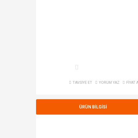
TAVSİYE ET
YORUM YAZ
FİYAT 
ÜRÜN BİLGİSİ