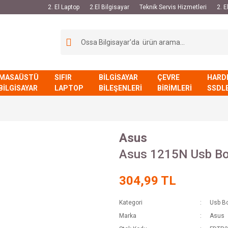
2. El Laptop
2.El Bilgisayar
Teknik Servis Hizmetleri
2. 
MASAÜSTÜ
SIFIR
BİLGİSAYAR
ÇEVRE
HARD
BİLGİSAYAR
LAPTOP
BİLEŞENLERİ
BİRİMLERİ
SSDL
Asus
Asus 1215N Usb B
304,99 TL
Kategori
Usb B
Marka
Asus