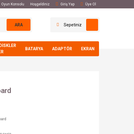
El Oyun Konsolu
Hoşgeldiniz
Giriş Yap
Üye Ol
ARA
Sepetiniz
DİSKLER
BATARYA
ADAPTÖR
EKRAN
ER
oard
oard