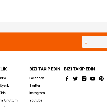
Bu ürüne ilk yorumu siz yapın!
Yorum Yaz
LİK
BİZİ TAKİP EDİN
BİZİ TAKİP EDİN
abım
Facebook
Üyelik
Twitter
irişi
Instagram
emi Unuttum
Youtube