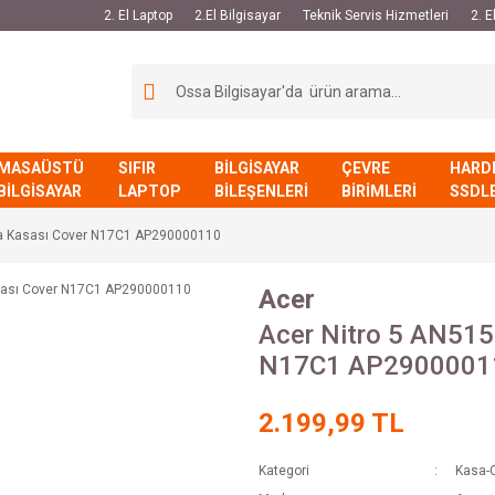
2. El Laptop
2.El Bilgisayar
Teknik Servis Hizmetleri
2. 
MASAÜSTÜ
SIFIR
BİLGİSAYAR
ÇEVRE
HARD
BİLGİSAYAR
LAPTOP
BİLEŞENLERİ
BİRİMLERİ
SSDL
rka Kasası Cover N17C1 AP290000110
Acer
Acer Nitro 5 AN515
N17C1 AP2900001
2.199,99 TL
Kategori
Kasa-