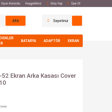
El Oyun Konsolu
Hoşgeldiniz
Giriş Yap
Üye Ol
ARA
Sepetiniz
DİSKLER
BATARYA
ADAPTÖR
EKRAN
ER
-52 Ekran Arka Kasası Cover
10
Cover