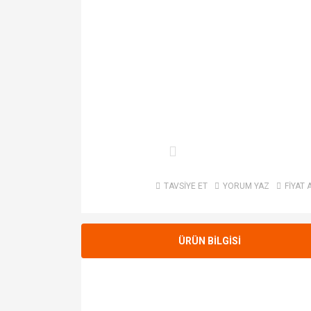
TAVSİYE ET
YORUM YAZ
FİYAT 
ÜRÜN BİLGİSİ