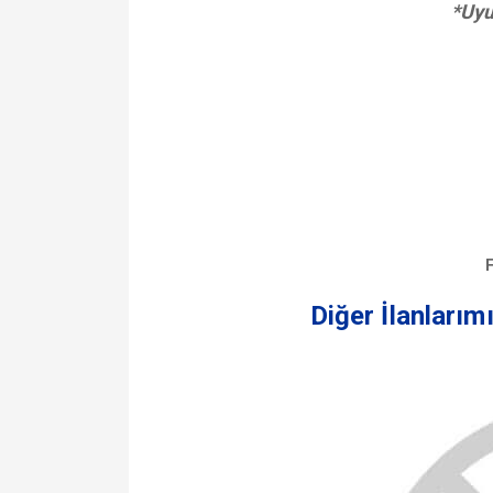
*Uyu
F
Diğer İlanlarım